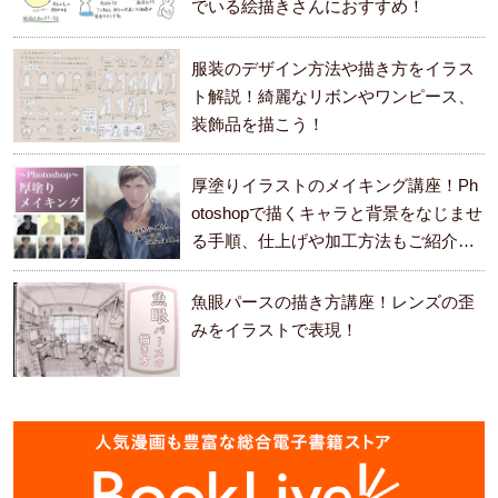
でいる絵描きさんにおすすめ！
服装のデザイン方法や描き方をイラス
ト解説！綺麗なリボンやワンピース、
装飾品を描こう！
厚塗りイラストのメイキング講座！Ph
otoshopで描くキャラと背景をなじませ
る手順、仕上げや加工方法もご紹介し
ます。
魚眼パースの描き方講座！レンズの歪
みをイラストで表現！