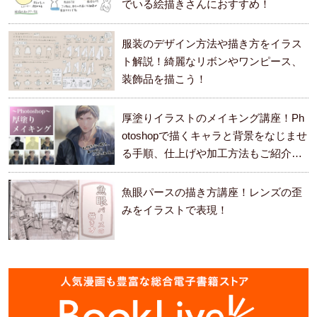
でいる絵描きさんにおすすめ！
服装のデザイン方法や描き方をイラス
ト解説！綺麗なリボンやワンピース、
装飾品を描こう！
厚塗りイラストのメイキング講座！Ph
otoshopで描くキャラと背景をなじませ
る手順、仕上げや加工方法もご紹介し
ます。
魚眼パースの描き方講座！レンズの歪
みをイラストで表現！