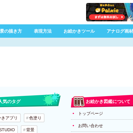
景の描き方
表現方法
お絵かきツール
アナログ画
人気のタグ
お絵かき図鑑について
トップページ
かきアプリ
色塗り
お問い合わせ
 STUDIO
背景