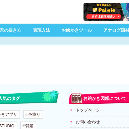
景の描き方
表現方法
お絵かきツール
アナログ画
人気のタグ
お絵かき図鑑について
トップページ
かきアプリ
色塗り
お問い合わせ
 STUDIO
背景