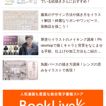
でいる絵描きさんにおすすめ！
服装のデザイン方法や描き方をイラス
ト解説！綺麗なリボンやワンピース、
装飾品を描こう！
厚塗りイラストのメイキング講座！Ph
otoshopで描くキャラと背景をなじませ
る手順、仕上げや加工方法もご紹介し
ます。
魚眼パースの描き方講座！レンズの歪
みをイラストで表現！