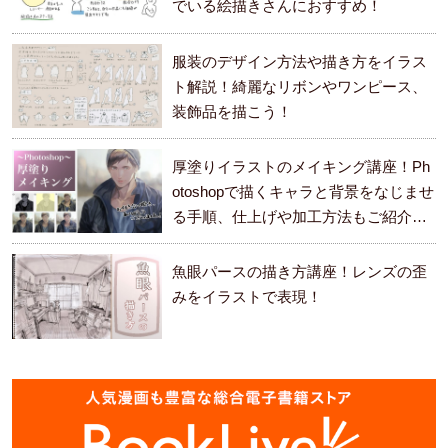
でいる絵描きさんにおすすめ！
服装のデザイン方法や描き方をイラス
ト解説！綺麗なリボンやワンピース、
装飾品を描こう！
厚塗りイラストのメイキング講座！Ph
otoshopで描くキャラと背景をなじませ
る手順、仕上げや加工方法もご紹介し
ます。
魚眼パースの描き方講座！レンズの歪
みをイラストで表現！