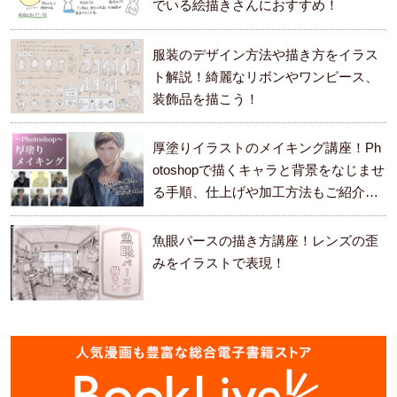
でいる絵描きさんにおすすめ！
服装のデザイン方法や描き方をイラス
ト解説！綺麗なリボンやワンピース、
装飾品を描こう！
厚塗りイラストのメイキング講座！Ph
otoshopで描くキャラと背景をなじませ
る手順、仕上げや加工方法もご紹介し
ます。
魚眼パースの描き方講座！レンズの歪
みをイラストで表現！