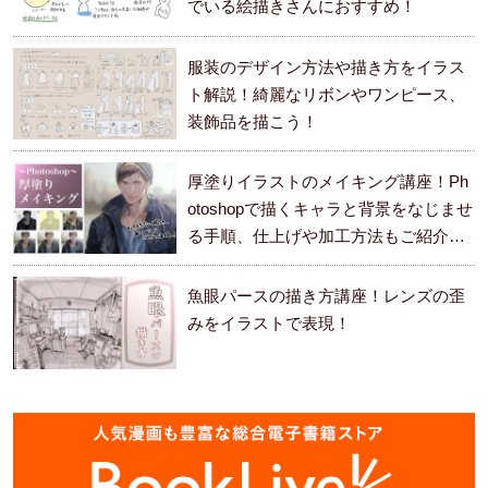
でいる絵描きさんにおすすめ！
服装のデザイン方法や描き方をイラス
ト解説！綺麗なリボンやワンピース、
装飾品を描こう！
厚塗りイラストのメイキング講座！Ph
otoshopで描くキャラと背景をなじませ
る手順、仕上げや加工方法もご紹介し
ます。
魚眼パースの描き方講座！レンズの歪
みをイラストで表現！