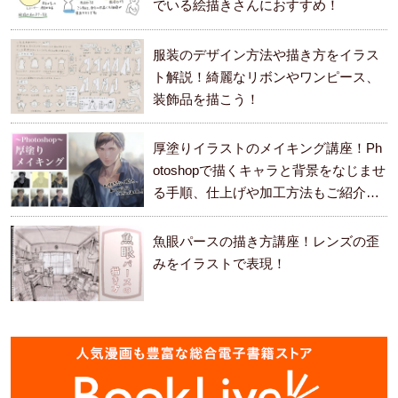
でいる絵描きさんにおすすめ！
服装のデザイン方法や描き方をイラス
ト解説！綺麗なリボンやワンピース、
装飾品を描こう！
厚塗りイラストのメイキング講座！Ph
otoshopで描くキャラと背景をなじませ
る手順、仕上げや加工方法もご紹介し
ます。
魚眼パースの描き方講座！レンズの歪
みをイラストで表現！