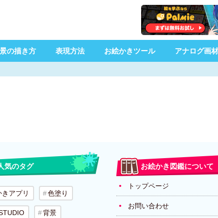
景の描き方
表現方法
お絵かきツール
アナログ画
人気のタグ
お絵かき図鑑について
トップページ
かきアプリ
色塗り
お問い合わせ
 STUDIO
背景