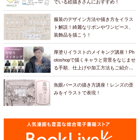
でいる絵描きさんにおすすめ！
服装のデザイン方法や描き方をイラス
ト解説！綺麗なリボンやワンピース、
装飾品を描こう！
厚塗りイラストのメイキング講座！Ph
otoshopで描くキャラと背景をなじませ
る手順、仕上げや加工方法もご紹介し
ます。
魚眼パースの描き方講座！レンズの歪
みをイラストで表現！