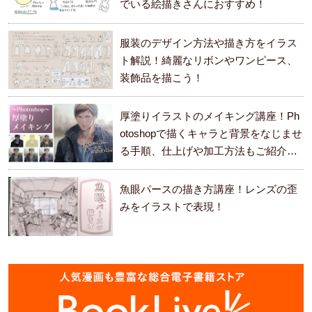
でいる絵描きさんにおすすめ！
服装のデザイン方法や描き方をイラス
ト解説！綺麗なリボンやワンピース、
装飾品を描こう！
厚塗りイラストのメイキング講座！Ph
otoshopで描くキャラと背景をなじませ
る手順、仕上げや加工方法もご紹介し
ます。
魚眼パースの描き方講座！レンズの歪
みをイラストで表現！