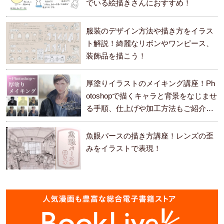
でいる絵描きさんにおすすめ！
服装のデザイン方法や描き方をイラス
ト解説！綺麗なリボンやワンピース、
装飾品を描こう！
厚塗りイラストのメイキング講座！Ph
otoshopで描くキャラと背景をなじませ
る手順、仕上げや加工方法もご紹介し
ます。
魚眼パースの描き方講座！レンズの歪
みをイラストで表現！