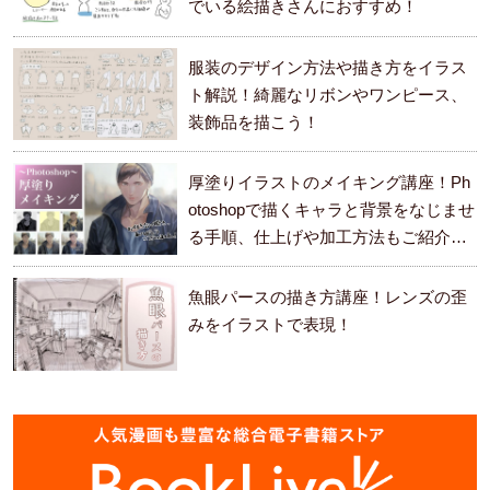
でいる絵描きさんにおすすめ！
服装のデザイン方法や描き方をイラス
ト解説！綺麗なリボンやワンピース、
装飾品を描こう！
厚塗りイラストのメイキング講座！Ph
otoshopで描くキャラと背景をなじませ
る手順、仕上げや加工方法もご紹介し
ます。
魚眼パースの描き方講座！レンズの歪
みをイラストで表現！