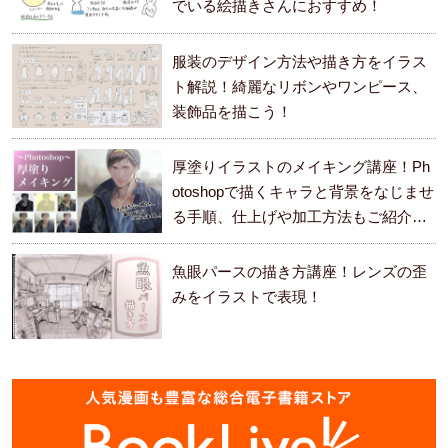
でいる絵描きさんにおすすめ！
服装のデザイン方法や描き方をイラス
ト解説！綺麗なリボンやワンピース、
装飾品を描こう！
厚塗りイラストのメイキング講座！Ph
otoshopで描くキャラと背景をなじませ
る手順、仕上げや加工方法もご紹介し
ます。
魚眼パースの描き方講座！レンズの歪
みをイラストで表現！