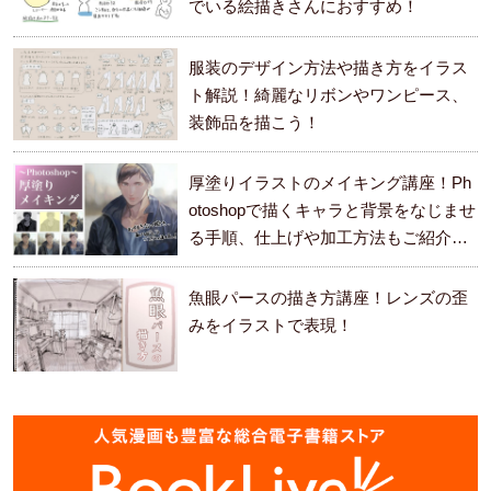
でいる絵描きさんにおすすめ！
服装のデザイン方法や描き方をイラス
ト解説！綺麗なリボンやワンピース、
装飾品を描こう！
厚塗りイラストのメイキング講座！Ph
otoshopで描くキャラと背景をなじませ
る手順、仕上げや加工方法もご紹介し
ます。
魚眼パースの描き方講座！レンズの歪
みをイラストで表現！