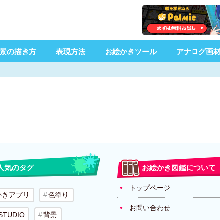
景の描き方
表現方法
お絵かきツール
アナログ画
人気のタグ
お絵かき図鑑について
トップページ
かきアプリ
色塗り
お問い合わせ
 STUDIO
背景