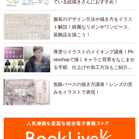
でいる絵描きさんにおすすめ！
服装のデザイン方法や描き方をイラス
ト解説！綺麗なリボンやワンピース、
装飾品を描こう！
厚塗りイラストのメイキング講座！Ph
otoshopで描くキャラと背景をなじませ
る手順、仕上げや加工方法もご紹介し
ます。
魚眼パースの描き方講座！レンズの歪
みをイラストで表現！