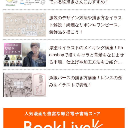
でいる絵描きさんにおすすめ！
服装のデザイン方法や描き方をイラス
ト解説！綺麗なリボンやワンピース、
装飾品を描こう！
厚塗りイラストのメイキング講座！Ph
otoshopで描くキャラと背景をなじませ
る手順、仕上げや加工方法もご紹介し
ます。
魚眼パースの描き方講座！レンズの歪
みをイラストで表現！