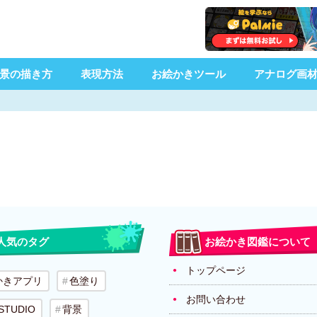
景の描き方
表現方法
お絵かきツール
アナログ画
人気のタグ
お絵かき図鑑について
トップページ
かきアプリ
色塗り
お問い合わせ
 STUDIO
背景