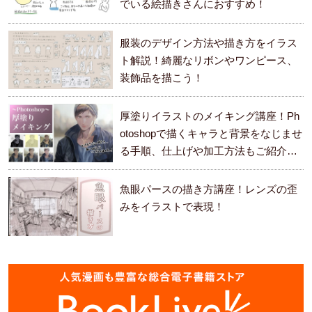
でいる絵描きさんにおすすめ！
服装のデザイン方法や描き方をイラス
ト解説！綺麗なリボンやワンピース、
装飾品を描こう！
厚塗りイラストのメイキング講座！Ph
otoshopで描くキャラと背景をなじませ
る手順、仕上げや加工方法もご紹介し
ます。
魚眼パースの描き方講座！レンズの歪
みをイラストで表現！