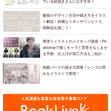
でいる絵描きさんにおすすめ！
服装のデザイン方法や描き方をイラス
ト解説！綺麗なリボンやワンピース、
装飾品を描こう！
厚塗りイラストのメイキング講座！Ph
otoshopで描くキャラと背景をなじませ
る手順、仕上げや加工方法もご紹介し
ます。
魚眼パースの描き方講座！レンズの歪
みをイラストで表現！