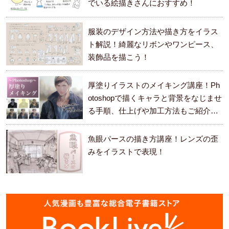
でいる絵描きさんにおすすめ！
服装のデザイン方法や描き方をイラス
ト解説！綺麗なリボンやワンピース、
装飾品を描こう！
厚塗りイラストのメイキング講座！Ph
otoshopで描くキャラと背景をなじませ
る手順、仕上げや加工方法もご紹介し
ます。
魚眼パースの描き方講座！レンズの歪
みをイラストで表現！