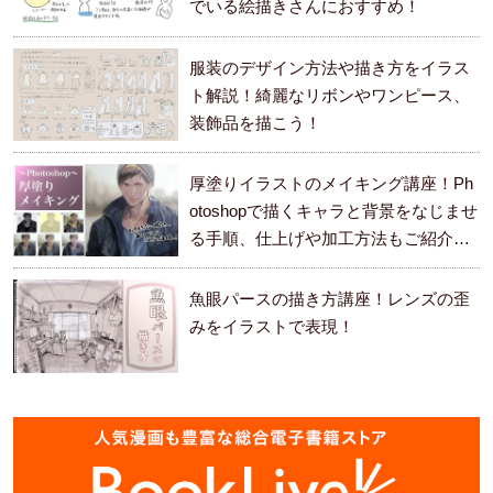
でいる絵描きさんにおすすめ！
服装のデザイン方法や描き方をイラス
ト解説！綺麗なリボンやワンピース、
装飾品を描こう！
厚塗りイラストのメイキング講座！Ph
otoshopで描くキャラと背景をなじませ
る手順、仕上げや加工方法もご紹介し
ます。
魚眼パースの描き方講座！レンズの歪
みをイラストで表現！