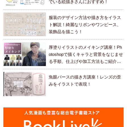
でいる絵描きさんにおすすめ！
服装のデザイン方法や描き方をイラス
ト解説！綺麗なリボンやワンピース、
装飾品を描こう！
厚塗りイラストのメイキング講座！Ph
otoshopで描くキャラと背景をなじませ
る手順、仕上げや加工方法もご紹介し
ます。
魚眼パースの描き方講座！レンズの歪
みをイラストで表現！