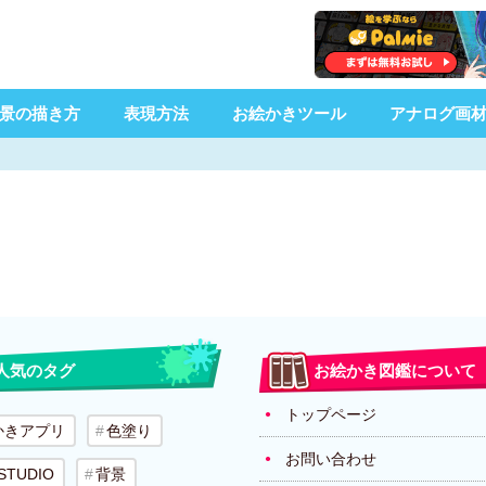
景の描き方
表現方法
お絵かきツール
アナログ画
人気のタグ
お絵かき図鑑について
トップページ
かきアプリ
色塗り
お問い合わせ
 STUDIO
背景