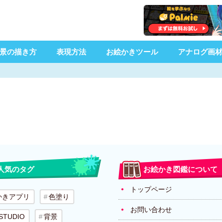
景の描き方
表現方法
お絵かきツール
アナログ画
人気のタグ
お絵かき図鑑について
トップページ
かきアプリ
色塗り
お問い合わせ
 STUDIO
背景