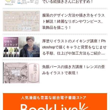
でいる絵描きさんにおすすめ！
服装のデザイン方法や描き方をイラス
ト解説！綺麗なリボンやワンピース、
装飾品を描こう！
厚塗りイラストのメイキング講座！Ph
otoshopで描くキャラと背景をなじませ
る手順、仕上げや加工方法もご紹介し
ます。
魚眼パースの描き方講座！レンズの歪
みをイラストで表現！