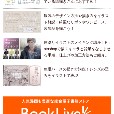
でいる絵描きさんにおすすめ！
服装のデザイン方法や描き方をイラス
ト解説！綺麗なリボンやワンピース、
装飾品を描こう！
厚塗りイラストのメイキング講座！Ph
otoshopで描くキャラと背景をなじませ
る手順、仕上げや加工方法もご紹介し
ます。
魚眼パースの描き方講座！レンズの歪
みをイラストで表現！