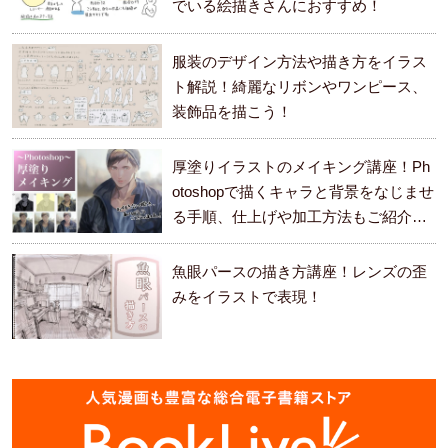
でいる絵描きさんにおすすめ！
服装のデザイン方法や描き方をイラス
ト解説！綺麗なリボンやワンピース、
装飾品を描こう！
厚塗りイラストのメイキング講座！Ph
otoshopで描くキャラと背景をなじませ
る手順、仕上げや加工方法もご紹介し
ます。
魚眼パースの描き方講座！レンズの歪
みをイラストで表現！