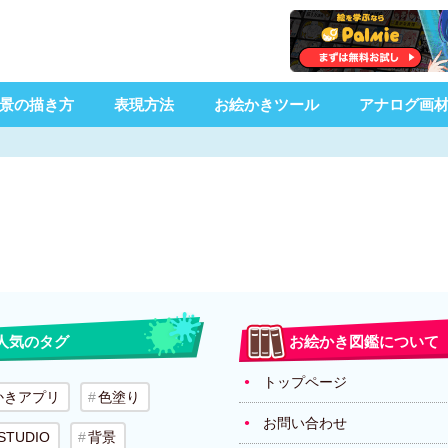
景の描き方
表現方法
お絵かきツール
アナログ画
人気のタグ
お絵かき図鑑について
トップページ
かきアプリ
色塗り
お問い合わせ
 STUDIO
背景