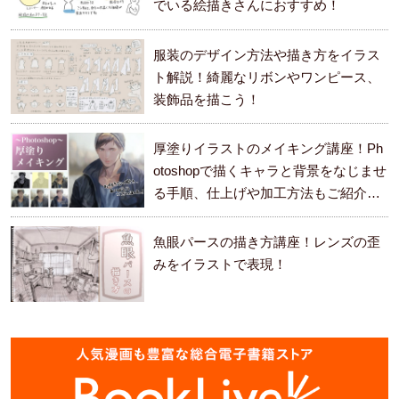
でいる絵描きさんにおすすめ！
服装のデザイン方法や描き方をイラス
ト解説！綺麗なリボンやワンピース、
装飾品を描こう！
厚塗りイラストのメイキング講座！Ph
otoshopで描くキャラと背景をなじませ
る手順、仕上げや加工方法もご紹介し
ます。
魚眼パースの描き方講座！レンズの歪
みをイラストで表現！