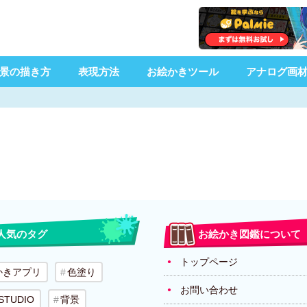
景の描き方
表現方法
お絵かきツール
アナログ画
人気のタグ
お絵かき図鑑について
トップページ
かきアプリ
色塗り
お問い合わせ
 STUDIO
背景