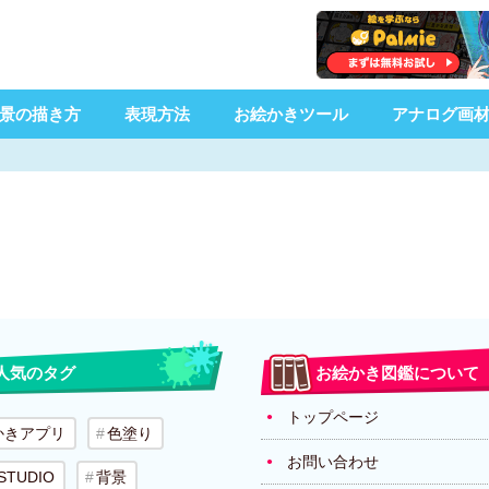
景の描き方
表現方法
お絵かきツール
アナログ画
人気のタグ
お絵かき図鑑について
トップページ
かきアプリ
色塗り
お問い合わせ
 STUDIO
背景