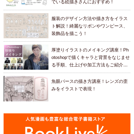
でいる絵描きさんにおすすめ！
服装のデザイン方法や描き方をイラス
ト解説！綺麗なリボンやワンピース、
装飾品を描こう！
厚塗りイラストのメイキング講座！Ph
otoshopで描くキャラと背景をなじませ
る手順、仕上げや加工方法もご紹介し
ます。
魚眼パースの描き方講座！レンズの歪
みをイラストで表現！