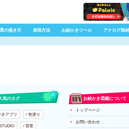
景の描き方
表現方法
お絵かきツール
アナログ画
人気のタグ
お絵かき図鑑について
トップページ
かきアプリ
色塗り
お問い合わせ
 STUDIO
背景