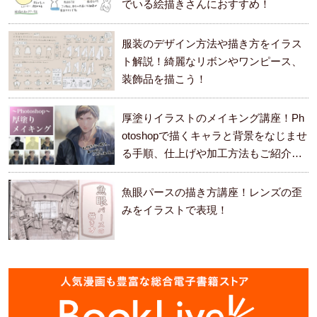
でいる絵描きさんにおすすめ！
服装のデザイン方法や描き方をイラス
ト解説！綺麗なリボンやワンピース、
装飾品を描こう！
厚塗りイラストのメイキング講座！Ph
otoshopで描くキャラと背景をなじませ
る手順、仕上げや加工方法もご紹介し
ます。
魚眼パースの描き方講座！レンズの歪
みをイラストで表現！