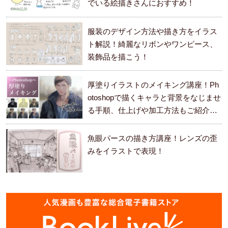
でいる絵描きさんにおすすめ！
服装のデザイン方法や描き方をイラス
ト解説！綺麗なリボンやワンピース、
装飾品を描こう！
厚塗りイラストのメイキング講座！Ph
otoshopで描くキャラと背景をなじませ
る手順、仕上げや加工方法もご紹介し
ます。
魚眼パースの描き方講座！レンズの歪
みをイラストで表現！