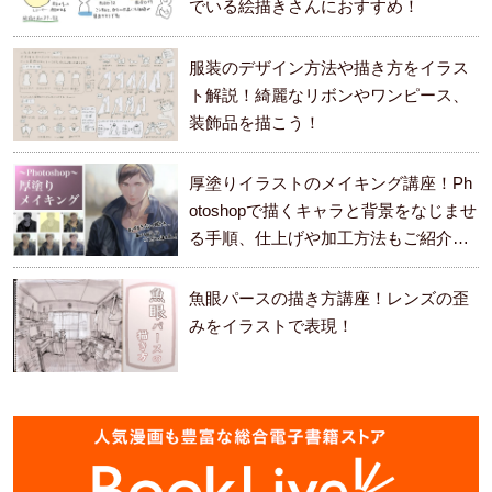
でいる絵描きさんにおすすめ！
服装のデザイン方法や描き方をイラス
ト解説！綺麗なリボンやワンピース、
装飾品を描こう！
厚塗りイラストのメイキング講座！Ph
otoshopで描くキャラと背景をなじませ
る手順、仕上げや加工方法もご紹介し
ます。
魚眼パースの描き方講座！レンズの歪
みをイラストで表現！