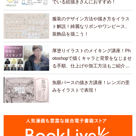
でいる絵描きさんにおすすめ！
服装のデザイン方法や描き方をイラス
ト解説！綺麗なリボンやワンピース、
装飾品を描こう！
厚塗りイラストのメイキング講座！Ph
otoshopで描くキャラと背景をなじませ
る手順、仕上げや加工方法もご紹介し
ます。
魚眼パースの描き方講座！レンズの歪
みをイラストで表現！