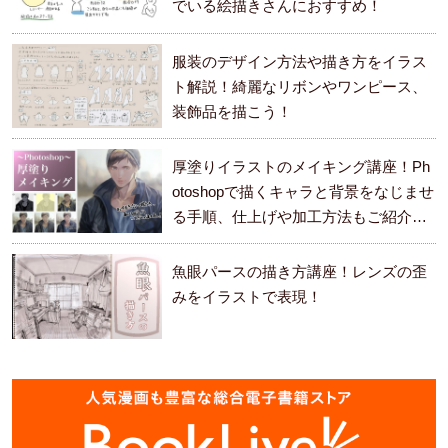
でいる絵描きさんにおすすめ！
服装のデザイン方法や描き方をイラス
ト解説！綺麗なリボンやワンピース、
装飾品を描こう！
厚塗りイラストのメイキング講座！Ph
otoshopで描くキャラと背景をなじませ
る手順、仕上げや加工方法もご紹介し
ます。
魚眼パースの描き方講座！レンズの歪
みをイラストで表現！