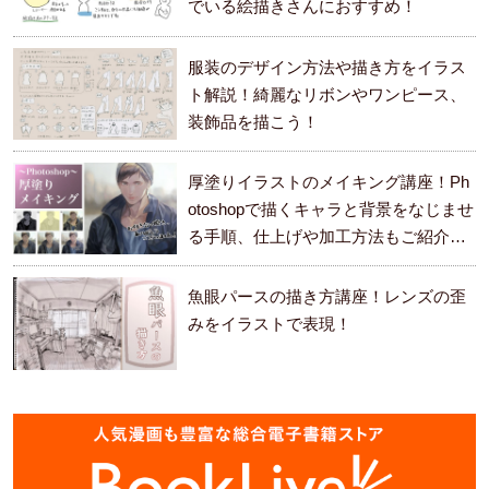
でいる絵描きさんにおすすめ！
服装のデザイン方法や描き方をイラス
ト解説！綺麗なリボンやワンピース、
装飾品を描こう！
厚塗りイラストのメイキング講座！Ph
otoshopで描くキャラと背景をなじませ
る手順、仕上げや加工方法もご紹介し
ます。
魚眼パースの描き方講座！レンズの歪
みをイラストで表現！