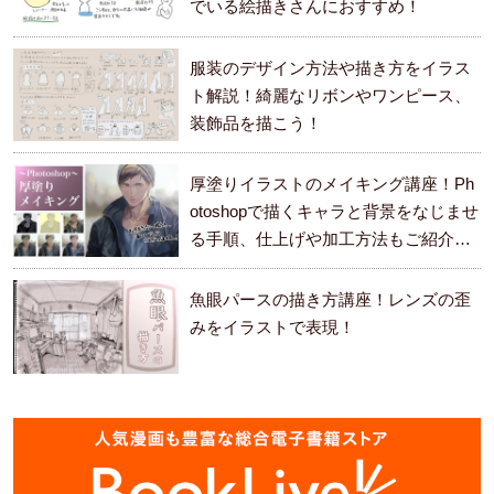
でいる絵描きさんにおすすめ！
服装のデザイン方法や描き方をイラス
ト解説！綺麗なリボンやワンピース、
装飾品を描こう！
厚塗りイラストのメイキング講座！Ph
otoshopで描くキャラと背景をなじませ
る手順、仕上げや加工方法もご紹介し
ます。
魚眼パースの描き方講座！レンズの歪
みをイラストで表現！