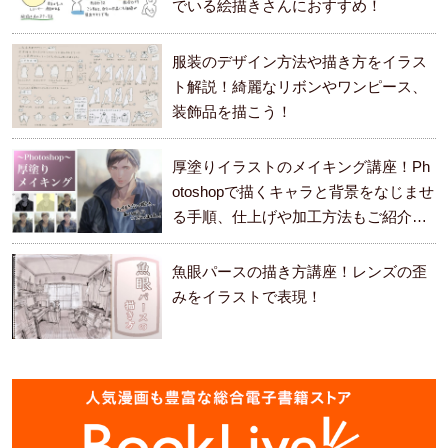
でいる絵描きさんにおすすめ！
服装のデザイン方法や描き方をイラス
ト解説！綺麗なリボンやワンピース、
装飾品を描こう！
厚塗りイラストのメイキング講座！Ph
otoshopで描くキャラと背景をなじませ
る手順、仕上げや加工方法もご紹介し
ます。
魚眼パースの描き方講座！レンズの歪
みをイラストで表現！