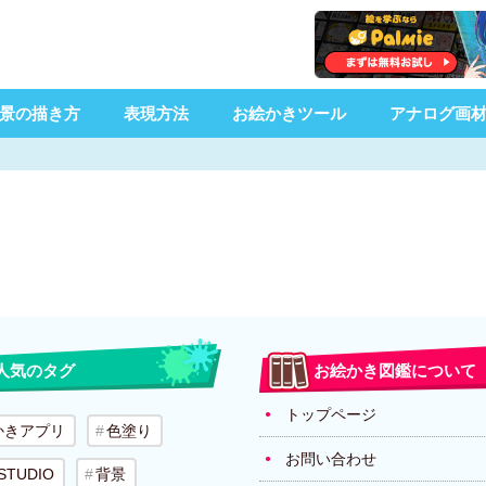
景の描き方
表現方法
お絵かきツール
アナログ画
人気のタグ
お絵かき図鑑について
トップページ
かきアプリ
色塗り
お問い合わせ
 STUDIO
背景