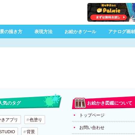
景の描き方
表現方法
お絵かきツール
アナログ画
人気のタグ
お絵かき図鑑について
トップページ
かきアプリ
色塗り
お問い合わせ
 STUDIO
背景