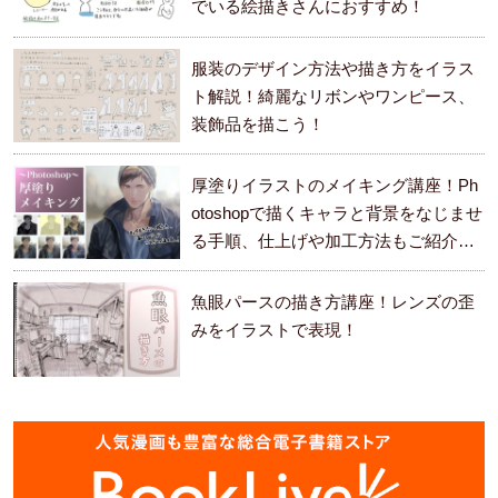
でいる絵描きさんにおすすめ！
服装のデザイン方法や描き方をイラス
ト解説！綺麗なリボンやワンピース、
装飾品を描こう！
厚塗りイラストのメイキング講座！Ph
otoshopで描くキャラと背景をなじませ
る手順、仕上げや加工方法もご紹介し
ます。
魚眼パースの描き方講座！レンズの歪
みをイラストで表現！