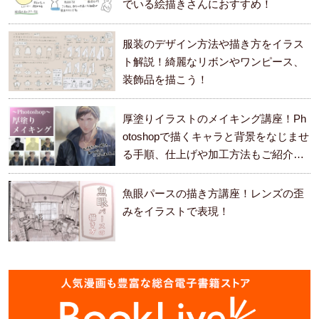
でいる絵描きさんにおすすめ！
服装のデザイン方法や描き方をイラス
ト解説！綺麗なリボンやワンピース、
装飾品を描こう！
厚塗りイラストのメイキング講座！Ph
otoshopで描くキャラと背景をなじませ
る手順、仕上げや加工方法もご紹介し
ます。
魚眼パースの描き方講座！レンズの歪
みをイラストで表現！