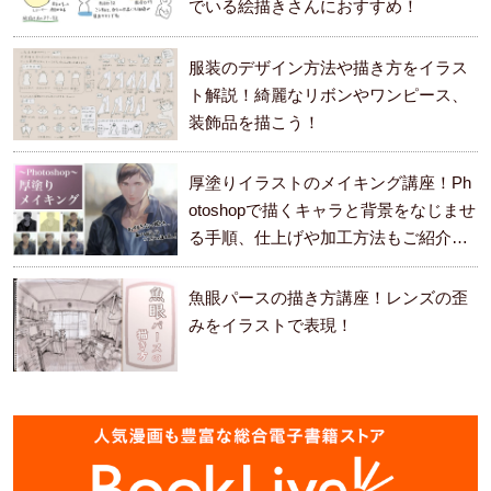
でいる絵描きさんにおすすめ！
服装のデザイン方法や描き方をイラス
ト解説！綺麗なリボンやワンピース、
装飾品を描こう！
厚塗りイラストのメイキング講座！Ph
otoshopで描くキャラと背景をなじませ
る手順、仕上げや加工方法もご紹介し
ます。
魚眼パースの描き方講座！レンズの歪
みをイラストで表現！