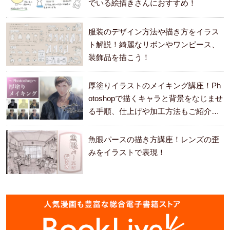
でいる絵描きさんにおすすめ！
服装のデザイン方法や描き方をイラス
ト解説！綺麗なリボンやワンピース、
装飾品を描こう！
厚塗りイラストのメイキング講座！Ph
otoshopで描くキャラと背景をなじませ
る手順、仕上げや加工方法もご紹介し
ます。
魚眼パースの描き方講座！レンズの歪
みをイラストで表現！